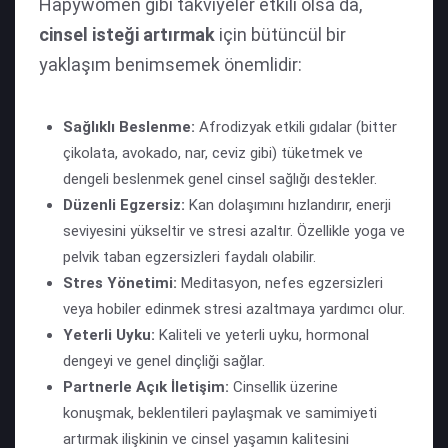
Hapywomen gibi takviyeler etkili olsa da,
cinsel isteği artırmak
için bütüncül bir
yaklaşım benimsemek önemlidir:
Sağlıklı Beslenme:
Afrodizyak etkili gıdalar (bitter
çikolata, avokado, nar, ceviz gibi) tüketmek ve
dengeli beslenmek genel cinsel sağlığı destekler.
Düzenli Egzersiz:
Kan dolaşımını hızlandırır, enerji
seviyesini yükseltir ve stresi azaltır. Özellikle yoga ve
pelvik taban egzersizleri faydalı olabilir.
Stres Yönetimi:
Meditasyon, nefes egzersizleri
veya hobiler edinmek stresi azaltmaya yardımcı olur.
Yeterli Uyku:
Kaliteli ve yeterli uyku, hormonal
dengeyi ve genel dinçliği sağlar.
Partnerle Açık İletişim:
Cinsellik üzerine
konuşmak, beklentileri paylaşmak ve samimiyeti
artırmak ilişkinin ve cinsel yaşamın kalitesini