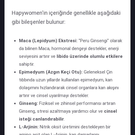
Hapywomen'in içeriğinde genellikle aşağıdaki
gibi bileşenler bulunur:
Maca (Lepidyum) Ekstresi:
"Peru Ginsengi" olarak
da bilinen Maca, hormonal dengeyi destekler, enerji
seviyesini artırır ve
libido üzerinde olumlu etkilere
sahiptir.
Epimedyum (Azgın Keçi Otu):
Geleneksel Çin
tıbbında uzun yıllardır kullanılan epimedyum, kan
dolaşımını hızlandırarak cinsel organlara kan akışını
artırır ve cinsel uyarılmayı destekler.
Ginseng:
Fiziksel ve zihinsel performansı artıran
Ginseng, stresi azaltmaya yardımcı olur ve
cinsel
isteği canlandırabilir
.
L-Arjinin:
Nitrik oksit üretimini destekleyen bir
amino asit olan L-Arjinin, kan damarlarını